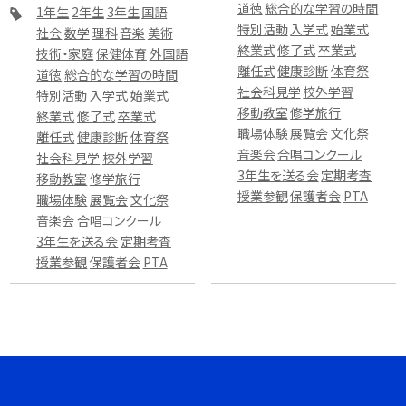
道徳
総合的な学習の時間
1年生
2年生
3年生
国語
特別活動
入学式
始業式
社会
数学
理科
音楽
美術
終業式
修了式
卒業式
技術・家庭
保健体育
外国語
離任式
健康診断
体育祭
道徳
総合的な学習の時間
社会科見学
校外学習
特別活動
入学式
始業式
移動教室
修学旅行
終業式
修了式
卒業式
職場体験
展覧会
文化祭
離任式
健康診断
体育祭
音楽会
合唱コンクール
社会科見学
校外学習
3年生を送る会
定期考査
移動教室
修学旅行
授業参観
保護者会
PTA
職場体験
展覧会
文化祭
音楽会
合唱コンクール
3年生を送る会
定期考査
授業参観
保護者会
PTA