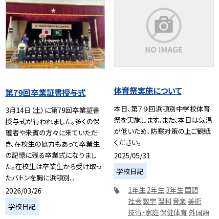
体育祭実施について
第79回卒業証書授与式
本日、第７９回浜頓別中学校体育
3月14日（土）に第79回卒業証書
祭を実施します。また、本日は気温
授与式が行われました。多くの保
が低いため、防寒対策の上ご観戦
護者や来賓の方々に来ていただ
ください。
き、在校生の協力もあって卒業生
の記憶に残る卒業式になりまし
2025/05/31
た。在校生は卒業生から受け取っ
学校日記
たバトンを胸に浜頓別...
1年生
2年生
3年生
国語
2026/03/26
社会
数学
理科
音楽
美術
学校日記
技術・家庭
保健体育
外国語