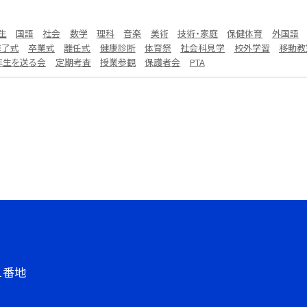
生
国語
社会
数学
理科
音楽
美術
技術・家庭
保健体育
外国語
修了式
卒業式
離任式
健康診断
体育祭
社会科見学
校外学習
移動教
年生を送る会
定期考査
授業参観
保護者会
PTA
１番地