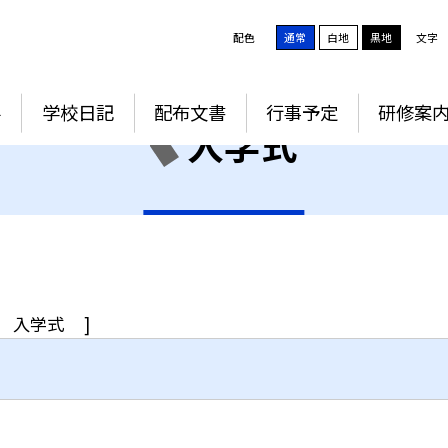
配色
通常
白地
黒地
文字
要
学校日記
配布文書
行事予定
研修案
入学式
入学式
]