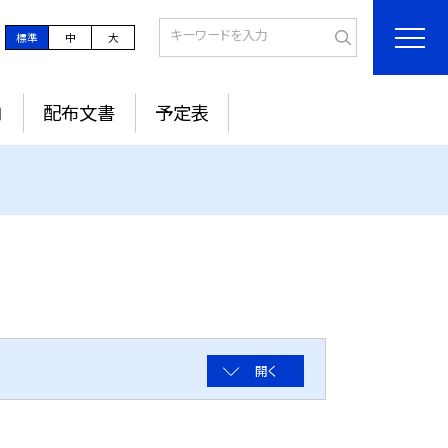
標準
中
大
内
配布文書
予定表
開く