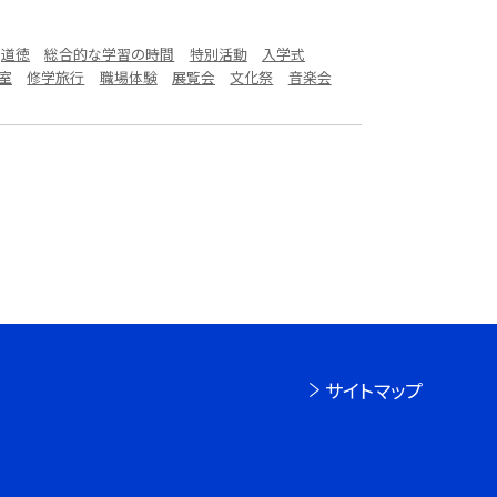
道徳
総合的な学習の時間
特別活動
入学式
室
修学旅行
職場体験
展覧会
文化祭
音楽会
サイトマップ