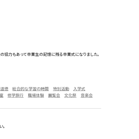
校生の協力もあって卒業生の記憶に残る卒業式になりました。
道徳
総合的な学習の時間
特別活動
入学式
室
修学旅行
職場体験
展覧会
文化祭
音楽会
い。