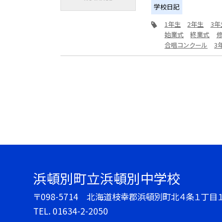
学校日記
1年生
2年生
3年
始業式
終業式
合唱コンクール
3
浜頓別町立浜頓別中学校
〒098-5714 北海道枝幸郡浜頓別町北４条１丁目
TEL.
01634-2-2050