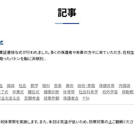
記事
式
回卒業証書授与式が行われました。多くの保護者や来賓の方々に来ていただき、在
ったバトンを胸に浜頓別...
生
国語
社会
数学
理科
音楽
美術
技術・家庭
保健体育
外国語
修了式
卒業式
離任式
健康診断
体育祭
社会科見学
校外学習
移動教
年生を送る会
定期考査
授業参観
保護者会
PTA
学校体育祭を実施します。また、本日は気温が低いため、防寒対策の上ご観戦くださ