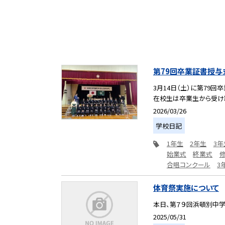
第79回卒業証書授与
3月14日（土）に第79
在校生は卒業生から受け取
2026/03/26
学校日記
1年生
2年生
3年
始業式
終業式
合唱コンクール
3
体育祭実施について
本日、第７９回浜頓別中
2025/05/31