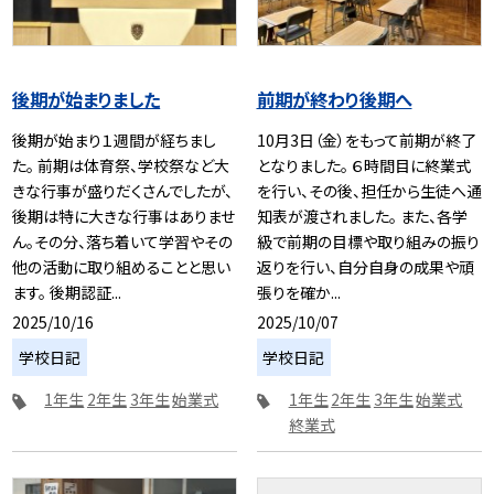
後期が始まりました
前期が終わり後期へ
後期が始まり１週間が経ちまし
10月3日（金）をもって前期が終了
た。 前期は体育祭、学校祭など大
となりました。 ６時間目に終業式
きな行事が盛りだくさんでしたが、
を行い、その後、担任から生徒へ通
後期は特に大きな行事はありませ
知表が渡されました。 また、各学
ん。その分、落ち着いて学習やその
級で前期の目標や取り組みの振り
他の活動に取り組めることと思い
返りを行い、自分自身の成果や頑
ます。 後期認証...
張りを確か...
2025/10/16
2025/10/07
学校日記
学校日記
1年生
2年生
3年生
始業式
1年生
2年生
3年生
始業式
終業式