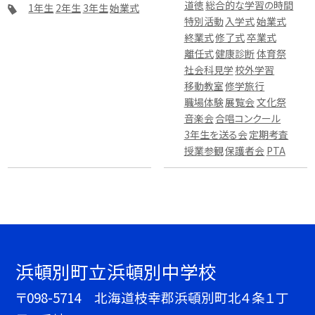
道徳
総合的な学習の時間
1年生
2年生
3年生
始業式
特別活動
入学式
始業式
終業式
修了式
卒業式
離任式
健康診断
体育祭
社会科見学
校外学習
移動教室
修学旅行
職場体験
展覧会
文化祭
音楽会
合唱コンクール
3年生を送る会
定期考査
授業参観
保護者会
PTA
浜頓別町立浜頓別中学校
〒098-5714 北海道枝幸郡浜頓別町北４条１丁