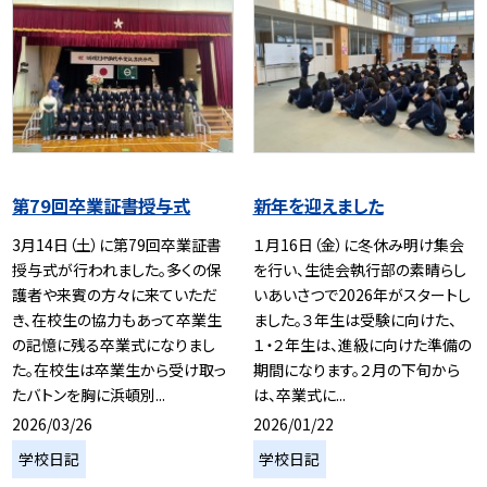
第79回卒業証書授与式
新年を迎えました
3月14日（土）に第79回卒業証書
１月16日（金）に冬休み明け集会
授与式が行われました。多くの保
を行い、生徒会執行部の素晴らし
護者や来賓の方々に来ていただ
いあいさつで2026年がスタートし
き、在校生の協力もあって卒業生
ました。３年生は受験に向けた、
の記憶に残る卒業式になりまし
１・２年生は、進級に向けた準備の
た。在校生は卒業生から受け取っ
期間になります。２月の下旬から
たバトンを胸に浜頓別...
は、卒業式に...
2026/03/26
2026/01/22
学校日記
学校日記