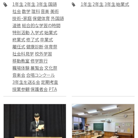
1年生
2年生
3年生
国語
1年生
2年生
3年生
始業式
社会
数学
理科
音楽
美術
技術・家庭
保健体育
外国語
道徳
総合的な学習の時間
特別活動
入学式
始業式
終業式
修了式
卒業式
離任式
健康診断
体育祭
社会科見学
校外学習
移動教室
修学旅行
職場体験
展覧会
文化祭
音楽会
合唱コンクール
3年生を送る会
定期考査
授業参観
保護者会
PTA