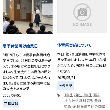
体育祭実施について
夏季休業明け始業日
本日、第７９回浜頓別中学校体育
8月19日（火）は夏季休業明け始
祭を実施します。また、本日は気温
業日でした。26日間の夏休みを終
が低いため、防寒対策の上ご観戦
えて、休み明けの登校初日となり
ください。
ました。生徒会からは夏休み明け
に頑張ってほしいことが伝えられ
2025/05/31
ました。さらに夏休み期間中に全
学校日記
道大会を終えた柔...
1年生
2年生
3年生
国語
2025/09/01
社会
数学
理科
音楽
美術
学校日記
技術・家庭
保健体育
外国語