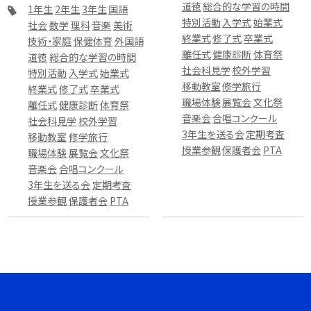
道徳
総合的な学習の時間
1年生
2年生
3年生
国語
特別活動
入学式
始業式
社会
数学
理科
音楽
美術
終業式
修了式
卒業式
技術・家庭
保健体育
外国語
離任式
健康診断
体育祭
道徳
総合的な学習の時間
社会科見学
校外学習
特別活動
入学式
始業式
移動教室
修学旅行
終業式
修了式
卒業式
職場体験
展覧会
文化祭
離任式
健康診断
体育祭
音楽会
合唱コンクール
社会科見学
校外学習
3年生を送る会
定期考査
移動教室
修学旅行
授業参観
保護者会
PTA
職場体験
展覧会
文化祭
音楽会
合唱コンクール
3年生を送る会
定期考査
授業参観
保護者会
PTA