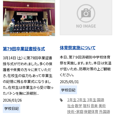
体育祭実施について
第79回卒業証書授与式
本日、第７９回浜頓別中学校体育
3月14日（土）に第79回卒業証書
祭を実施します。また、本日は気温
授与式が行われました。多くの保
が低いため、防寒対策の上ご観戦
護者や来賓の方々に来ていただ
ください。
き、在校生の協力もあって卒業生
の記憶に残る卒業式になりまし
2025/05/31
た。在校生は卒業生から受け取っ
学校日記
たバトンを胸に浜頓別...
1年生
2年生
3年生
国語
2026/03/26
社会
数学
理科
音楽
美術
学校日記
技術・家庭
保健体育
外国語