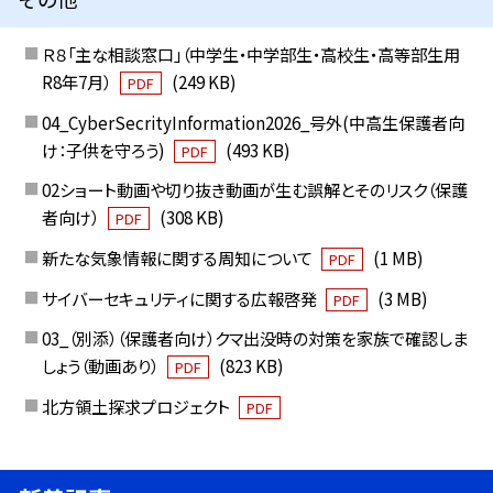
Ｒ８「主な相談窓口」（中学生・中学部生・高校生・高等部生用
R8年7月）
(249 KB)
PDF
04_CyberSecrityInformation2026_号外(中高生保護者向
け：子供を守ろう)
(493 KB)
PDF
02ショート動画や切り抜き動画が生む誤解とそのリスク（保護
者向け）
(308 KB)
PDF
新たな気象情報に関する周知について
(1 MB)
PDF
サイバーセキュリティに関する広報啓発
(3 MB)
PDF
03_（別添）（保護者向け）クマ出没時の対策を家族で確認しま
しょう（動画あり）
(823 KB)
PDF
北方領土探求プロジェクト
PDF