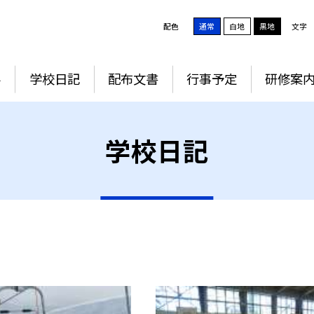
配色
通常
白地
黒地
文字
要
学校日記
配布文書
行事予定
研修案
学校日記