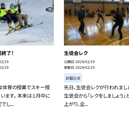
業終了！
生徒会レク
02/19
公開日
2024/02/19
02/19
更新日
2024/02/19
お知らせ
生は体育の授業でスキー授
先日、生徒会レクが行われまし
います。 本来は１月中に
生徒会から「レクをしましょう」
し...
上がり、企...