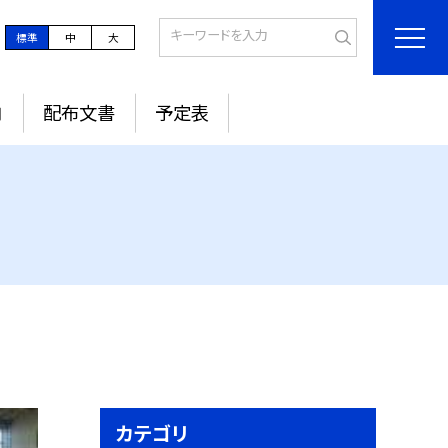
標準
中
大
内
配布文書
予定表
カテゴリ