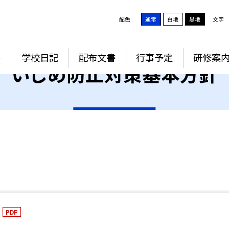
配色
通常
白地
黒地
文字
要
学校日記
配布文書
行事予定
研修案
いじめ防止対策基本方針
PDF