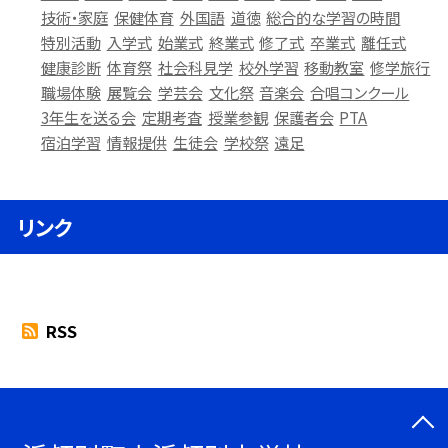
技術・家庭
保健体育
外国語
道徳
総合的な学習の時間
特別活動
入学式
始業式
終業式
修了式
卒業式
離任式
健康診断
体育祭
社会科見学
校外学習
移動教室
修学旅行
職場体験
展覧会
学芸会
文化祭
音楽会
合唱コンクール
3年生を送る会
定期考査
授業参観
保護者会
PTA
宿泊学習
情報提供
生徒会
学校祭
遠足
リンク
RSS