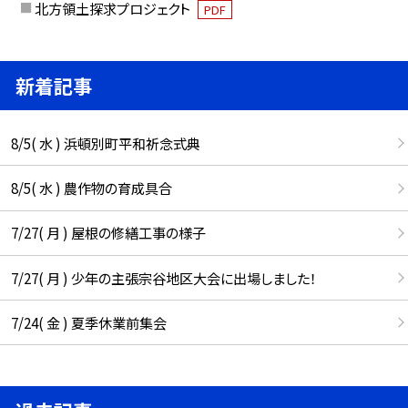
北方領土探求プロジェクト
PDF
新着記事
8/5( 水 ) 浜頓別町平和祈念式典
8/5( 水 ) 農作物の育成具合
7/27( 月 ) 屋根の修繕工事の様子
7/27( 月 ) 少年の主張宗谷地区大会に出場しました！
7/24( 金 ) 夏季休業前集会