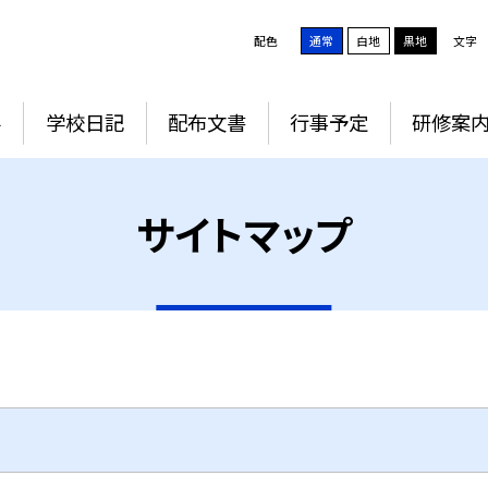
配色
通常
白地
黒地
文字
要
学校日記
配布文書
行事予定
研修案
サイトマップ