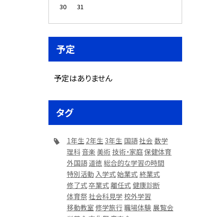
30
31
予定
予定はありません
タグ
1年生
2年生
3年生
国語
社会
数学
理科
音楽
美術
技術・家庭
保健体育
外国語
道徳
総合的な学習の時間
特別活動
入学式
始業式
終業式
修了式
卒業式
離任式
健康診断
体育祭
社会科見学
校外学習
移動教室
修学旅行
職場体験
展覧会