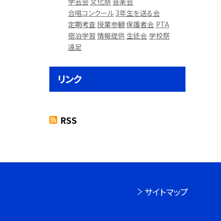
学芸会
文化祭
音楽会
合唱コンクール
3年生を送る会
定期考査
授業参観
保護者会
PTA
宿泊学習
情報提供
生徒会
学校祭
遠足
リンク
RSS
サイトマップ