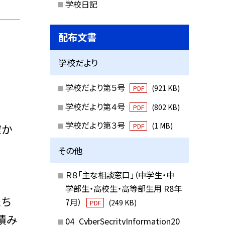
学校日記
配布文書
学校だより
学校だより第５号
(921 KB)
PDF
学校だより第４号
(802 KB)
PDF
学校だより第３号
(1 MB)
確か
PDF
その他
Ｒ８「主な相談窓口」（中学生・中
学部生・高校生・高等部生用 R8年
たち
7月）
(249 KB)
PDF
積み
04_CyberSecrityInformation20