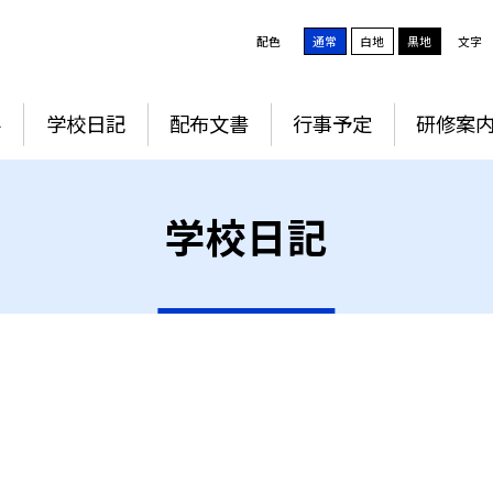
配色
通常
白地
黒地
文字
要
学校日記
配布文書
行事予定
研修案
学校日記