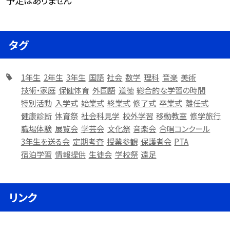
予定はありません
タグ
1年生
2年生
3年生
国語
社会
数学
理科
音楽
美術
技術・家庭
保健体育
外国語
道徳
総合的な学習の時間
特別活動
入学式
始業式
終業式
修了式
卒業式
離任式
健康診断
体育祭
社会科見学
校外学習
移動教室
修学旅行
職場体験
展覧会
学芸会
文化祭
音楽会
合唱コンクール
3年生を送る会
定期考査
授業参観
保護者会
PTA
宿泊学習
情報提供
生徒会
学校祭
遠足
リンク