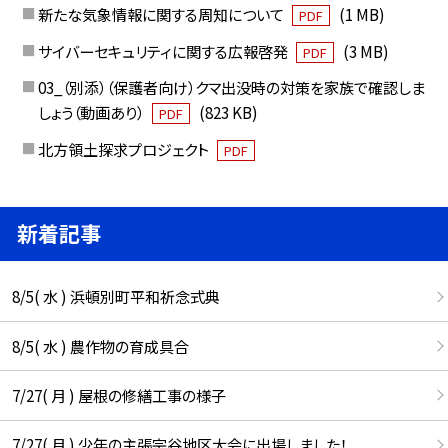
新たな気象情報に関する周知について
(1 MB)
PDF
サイバーセキュリティに関する広報啓発
(3 MB)
PDF
03_（別添）（保護者向け）クマ出没時の対策を家族で確認しま
しょう（動画あり）
(823 KB)
PDF
北方領土探求プロジェクト
PDF
新着記事
8/5( 水 ) 浜頓別町平和祈念式典
8/5( 水 ) 農作物の育成具合
7/27( 月 ) 屋根の修繕工事の様子
7/27( 月 ) 少年の主張宗谷地区大会に出場しました！