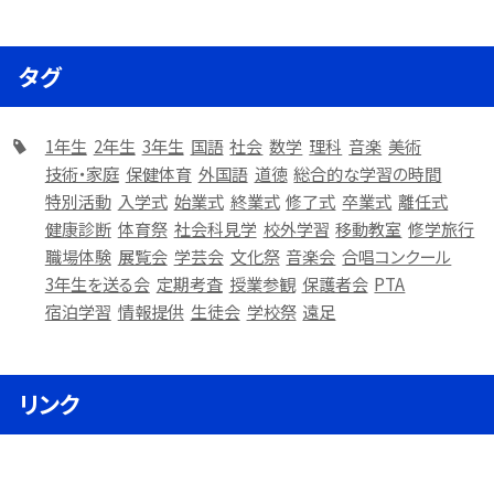
タグ
1年生
2年生
3年生
国語
社会
数学
理科
音楽
美術
技術・家庭
保健体育
外国語
道徳
総合的な学習の時間
特別活動
入学式
始業式
終業式
修了式
卒業式
離任式
健康診断
体育祭
社会科見学
校外学習
移動教室
修学旅行
職場体験
展覧会
学芸会
文化祭
音楽会
合唱コンクール
3年生を送る会
定期考査
授業参観
保護者会
PTA
宿泊学習
情報提供
生徒会
学校祭
遠足
リンク