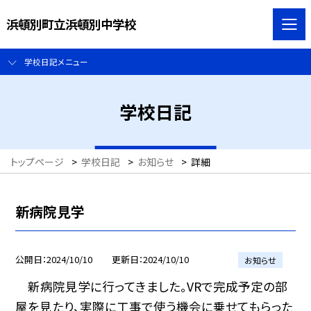
浜頓別町立浜頓別中学校
学校日記メニュー
学校日記
トップページ
>
学校日記
>
お知らせ
>
詳細
新病院見学
公開日
2024/10/10
更新日
2024/10/10
お知らせ
新病院見学に行ってきました。VRで完成予定の部
屋を見たり、実際に工事で使う機会に乗せてもらった