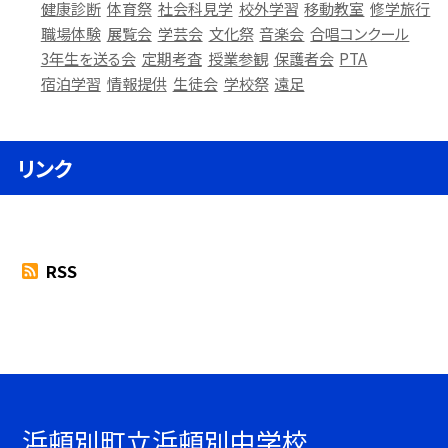
健康診断
体育祭
社会科見学
校外学習
移動教室
修学旅行
職場体験
展覧会
学芸会
文化祭
音楽会
合唱コンクール
3年生を送る会
定期考査
授業参観
保護者会
PTA
宿泊学習
情報提供
生徒会
学校祭
遠足
リンク
RSS
浜頓別町立浜頓別中学校