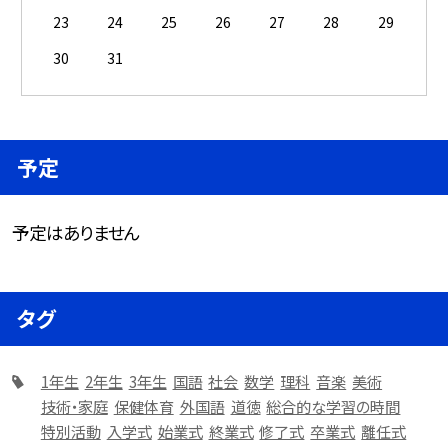
23
24
25
26
27
28
29
30
31
予定
予定はありません
タグ
1年生
2年生
3年生
国語
社会
数学
理科
音楽
美術
技術・家庭
保健体育
外国語
道徳
総合的な学習の時間
特別活動
入学式
始業式
終業式
修了式
卒業式
離任式