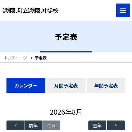
浜頓別町立浜頓別中学校
予定表
トップページ
>
予定表
カレンダー
月間予定表
年間予定表
2026年8月
前年
今日
翌年