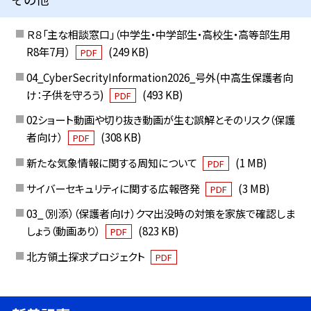
Ｒ８「主な相談窓口」（中学生・中学部生・高校生・高等部生用
R8年7月）
(249 KB)
PDF
04_CyberSecrityInformation2026_号外(中高生保護者向
け：子供を守ろう)
(493 KB)
PDF
02ショート動画や切り抜き動画が生む誤解とそのリスク（保護
者向け）
(308 KB)
PDF
新たな気象情報に関する周知について
(1 MB)
PDF
サイバーセキュリティに関する広報啓発
(3 MB)
PDF
03_（別添）（保護者向け）クマ出没時の対策を家族で確認しま
しょう（動画あり）
(823 KB)
PDF
北方領土探求プロジェクト
PDF