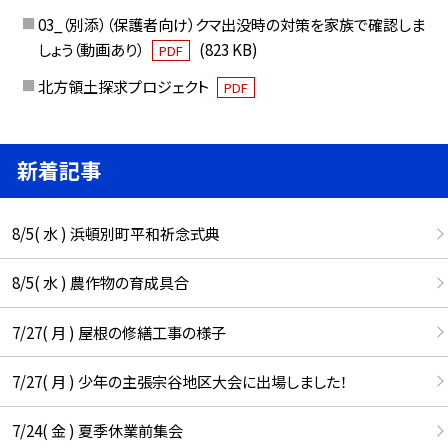
03_（別添）（保護者向け）クマ出没時の対策を家族で確認しま
しょう（動画あり）
(823 KB)
PDF
北方領土探求プロジェクト
PDF
新着記事
8/5( 水 ) 浜頓別町平和祈念式典
8/5( 水 ) 農作物の育成具合
7/27( 月 ) 屋根の修繕工事の様子
7/27( 月 ) 少年の主張宗谷地区大会に出場しました！
7/24( 金 ) 夏季休業前集会