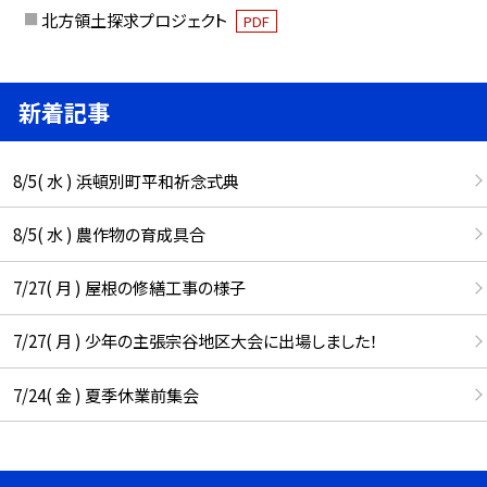
北方領土探求プロジェクト
PDF
新着記事
8/5( 水 ) 浜頓別町平和祈念式典
8/5( 水 ) 農作物の育成具合
7/27( 月 ) 屋根の修繕工事の様子
7/27( 月 ) 少年の主張宗谷地区大会に出場しました！
7/24( 金 ) 夏季休業前集会