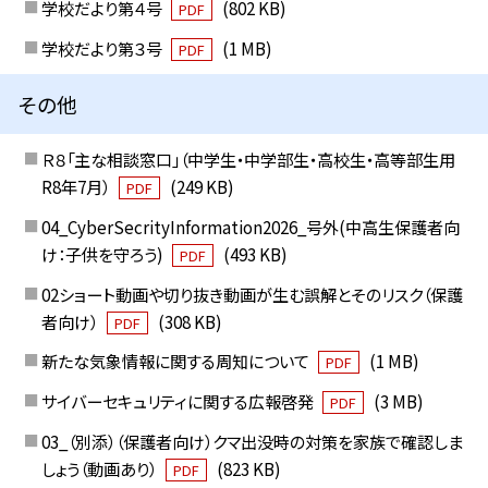
学校だより第４号
(802 KB)
PDF
学校だより第３号
(1 MB)
PDF
その他
Ｒ８「主な相談窓口」（中学生・中学部生・高校生・高等部生用
R8年7月）
(249 KB)
PDF
04_CyberSecrityInformation2026_号外(中高生保護者向
け：子供を守ろう)
(493 KB)
PDF
02ショート動画や切り抜き動画が生む誤解とそのリスク（保護
者向け）
(308 KB)
PDF
新たな気象情報に関する周知について
(1 MB)
PDF
サイバーセキュリティに関する広報啓発
(3 MB)
PDF
03_（別添）（保護者向け）クマ出没時の対策を家族で確認しま
しょう（動画あり）
(823 KB)
PDF