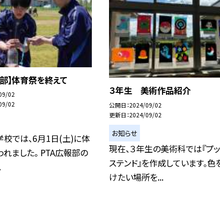
報部】体育祭を終えて
３年生 美術作品紹介
09/02
09/02
公開日
2024/09/02
更新日
2024/09/02
お知らせ
校では、6月1日(土)に体
現在、３年生の美術科では『プッ
れました。 PTA広報部の
ステンド』を作成しています。色
.
けたい場所を...