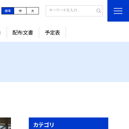
標準
中
大
内
配布文書
予定表
カテゴリ