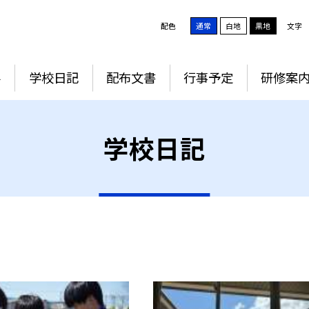
配色
通常
白地
黒地
文字
要
学校日記
配布文書
行事予定
研修案
学校日記